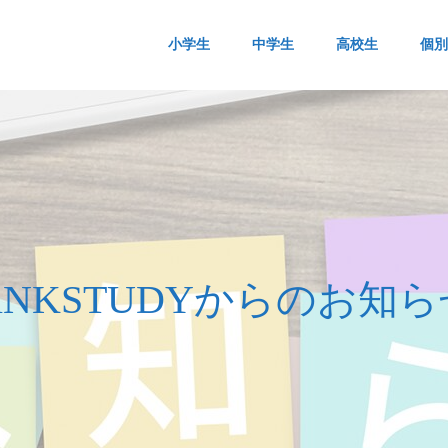
小学生
中学生
高校生
個別
i
N
K
S
T
U
D
Y
か
ら
の
お
知
ら