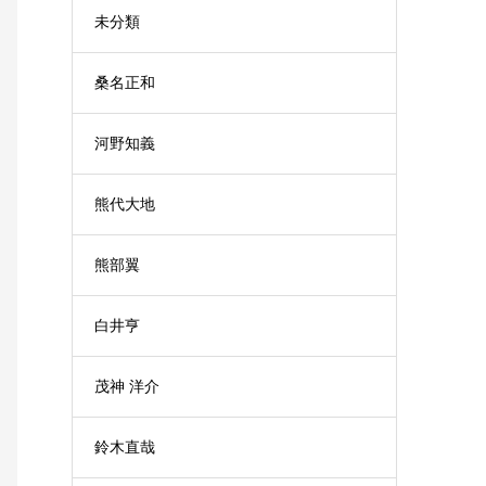
未分類
桑名正和
河野知義
熊代大地
熊部翼
白井亨
茂神 洋介
鈴木直哉