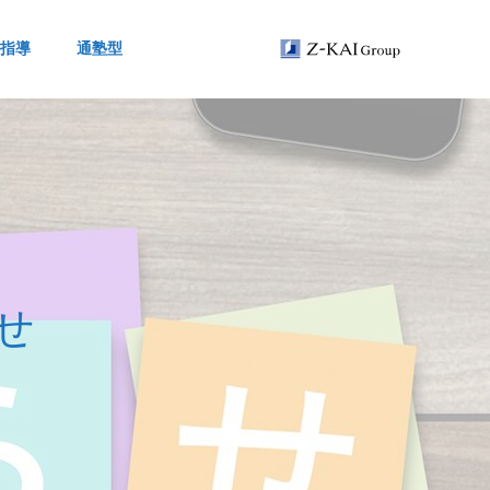
指導
通塾型
せ