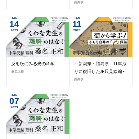
白井亨
JAN
JAN
14
11
2023
2023
反射板にみる光の科学
～新潟県・福島県 11年ぶ
りに復旧したJR只見線編～
桑名正和
白井亨
JAN
07
2023