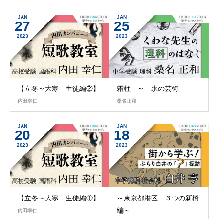
JAN
JAN
27
25
2023
2023
【立冬～大寒 生徒編②】
霜柱 ～ 氷の芸術
内田幸仁
桑名正和
JAN
JAN
20
18
2023
2023
【立冬～大寒 生徒編①】
～東京都港区 ３つの新橋
編～
内田幸仁