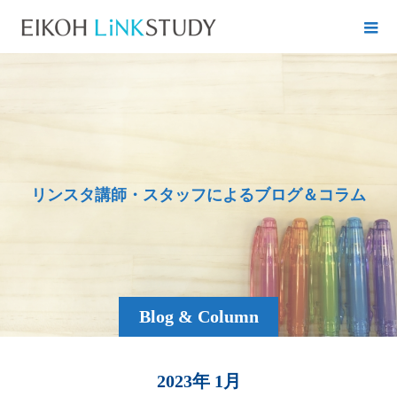
リ
ン
ス
タ
講
師
・
ス
タ
ッ
フ
に
よ
る
ブ
ロ
グ
＆
コ
ラ
ム
Blog & Column
2023年 1月