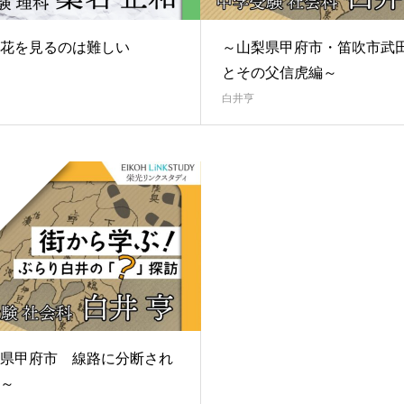
花を見るのは難しい
～山梨県甲府市・笛吹市武
とその父信虎編～
白井亨
県甲府市 線路に分断され
～