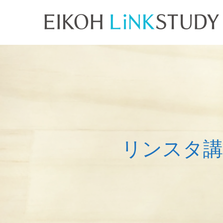
リ
ン
ス
タ
講