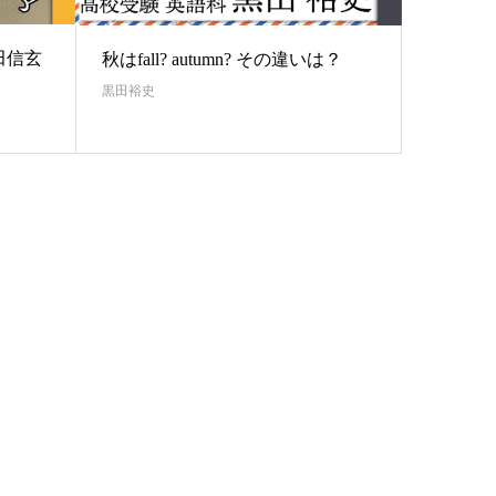
田信玄
秋はfall? autumn? その違いは？
黒田裕史