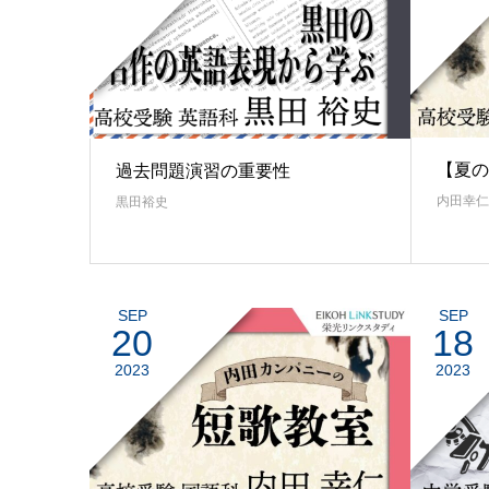
【夏の
過去問題演習の重要性
内田幸仁
黒田裕史
SEP
SEP
20
18
2023
2023