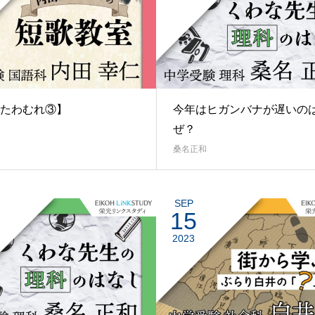
たわむれ③】
今年はヒガンバナが遅いの
ぜ？
桑名正和
SEP
15
2023