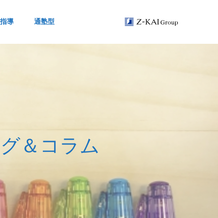
指導
通塾型
ロ
グ
＆
コ
ラ
ム