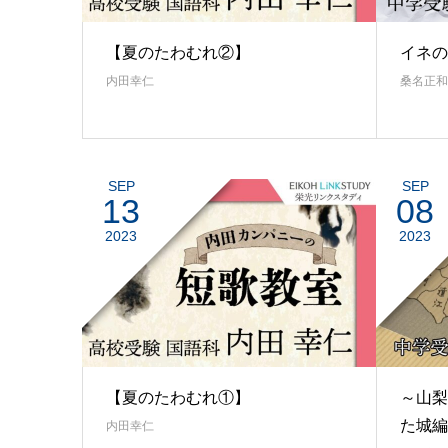
【夏のたわむれ②】
イネの
内田幸仁
桑名正和
SEP
SEP
13
08
2023
2023
【夏のたわむれ①】
～山梨
た城編
内田幸仁