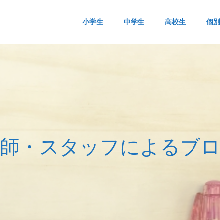
小学生
中学生
高校生
個別
師
・
ス
タ
ッ
フ
に
よ
る
ブ