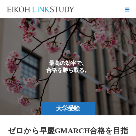
最
高
の
効
率
で
、
合
格
を
勝
ち
取
る
。
大学受験
ゼロから早慶GMARCH合格を目指