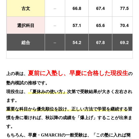
古文
–
66.8
67.4
77.5
選択科目
–
57.1
65.6
70.4
総合
–
54.2
67.8
69.2
夏前に入塾し、早慶に合格した現役生
上の表は、
の
塾内模試の推移です。
現役生は、
「夏休みの使い方」
次第で受験結果が大きく左右され
ます。
重要な科目から優先順位を設け、正しい方法で学習を継続する
習
慣を身に着ければ、秋以降の成績を「爆上げ」することが出来ま
す。
もちろん、早慶・GMARCHの一般受験は、「この塾に入れば簡