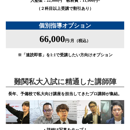
入塾金：22,000円 教材費：11,000円~
（２科目以上受講で割引あり）
個別指導オプション
66,000
円/月（税込）
※「速読即答」を1:1で受講したい方向けオプション
難関私大入試に精通した講師陣
長年、予備校で私大向け講座を担当してきたプロ講師が集結。
▲詳細は写真をタップ！