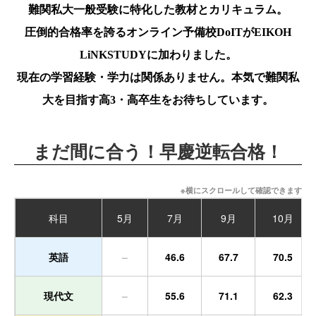
難関私大一般受験に特化した教材とカリキュラム。
圧倒的合格率を誇るオンライン予備校DoITがEIKOH
LiNKSTUDYに加わりました。
現在の学習経験・学力は関係ありません。本気で難関私
大を目指す高3・高卒生をお待ちしています。
まだ間に合う！早慶逆転合格！
※横にスクロールして確認できます
科目
5月
7月
9月
10月
英語
–
46.6
67.7
70.5
現代文
–
55.6
71.1
62.3