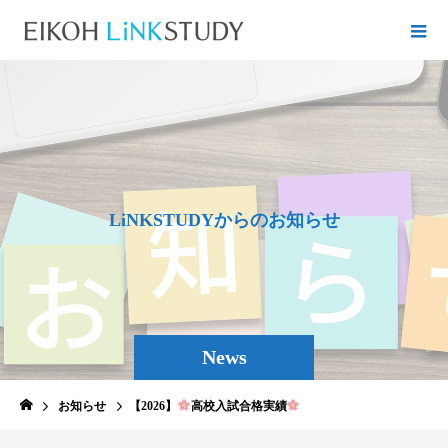
L
i
N
K
S
T
U
D
Y
か
ら
の
お
知
ら
せ
News
お知らせ
【2026】
高校入試合格実績