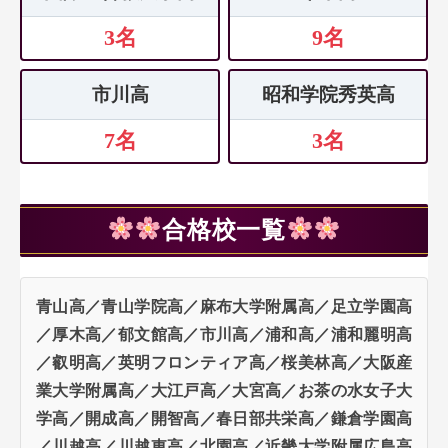
3名
9名
市川高
昭和学院秀英高
7名
3名
合格校一覧
青山高／青山学院高／麻布大学附属高／足立学園高
／厚木高／郁文館高／市川高／浦和高／浦和麗明高
／叡明高／英明フロンティア高／桜美林高／大阪産
業大学附属高／大江戸高／大宮高／お茶の水女子大
学高／開成高／開智高／春日部共栄高／鎌倉学園高
／川越高／川越東高／北園高／近畿大学附属広島高