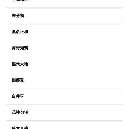
未分類
桑名正和
河野知義
熊代大地
熊部翼
白井亨
茂神 洋介
鈴木直哉