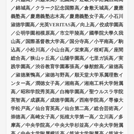
／錦城高／クラーク記念国際高／倉敷天城高／慶應
義塾高／慶應義塾志木高／慶應義塾女子高／小石川
淑徳学園高／光英VERITAS高／向上高／佼成学園高
／公明学園相模原高／市立甲陵高／國學院大學久我
山高／国際基督教大学高／国分寺高／小平南高／駒
込高／小松川高／小山台高／栄東高／桜町高／座間
総合高／狭山ヶ丘高／山陽学園高／七里ガ浜高／実
践学園高／渋谷教育学園幕張高／修猷館高／淑徳高
／淑徳巣鴨高／淑徳与野高／順天堂大学系属理数イ
ンター高／潤徳女子高／湘南高／湘南工科大学附属
高／昭和学院秀英高／白梅学園高／聖ウルスラ学院
英智高／成蹊高／成徳学園高／西南学院高／専修大
学松戸高／仙台育英高／仙台第二高／総合芸術高／
崇徳高／高崎女子高／拓殖大学第一高／立川高／多
摩高／中央学院高／中央大学杉並高／中央大学附属
高／中央大学附属横浜高／筑波大学附属高／筑波大