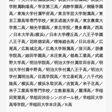
学附属駒場高／帝京第三高／貞静学園高／桐蔭学園
高／東海大学付属甲府高／東京学芸大学附属高／東
京工業高等専門学校／東京成徳大学高／東京農業大
学第二高／桐光学園高／東北学院／豊多摩高／西高
／日本大学高(横浜)／日本大学櫻丘高／八王子学園
八王子高／花咲徳栄高／晴海総合高／日比谷高／広
尾高／広島城北高／広島大学附属高／深川高／朋優
学院高／細田学園高／本庄東高／都島工業高／武蔵
野大学高／明治学院高／明治大学付属世田谷高／明
治大学付属中野高／明治大学付属八王子高／明治大
学付属明治高／目黒学院高／市立基町高／八千代松
陰高／横浜高／横浜氷取沢高／吉賀高／米子北高／
米子工業高等専門学校／立教新座高／麗澤高／早稲
田実業高／早稲田渋谷シンガポール校／早稲田大学
高等学院／早稲田大学本庄高／R高