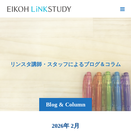
リ
ン
ス
タ
講
師
・
ス
タ
ッ
フ
に
よ
る
ブ
ロ
グ
＆
コ
ラ
ム
Blog & Column
2026年 2月