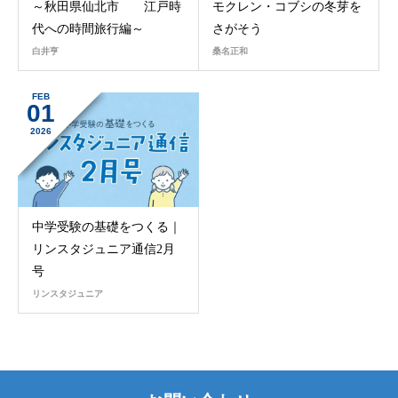
～秋田県仙北市 江戸時
モクレン・コブシの冬芽を
代への時間旅行編～
さがそう
白井亨
桑名正和
FEB
01
2026
中学受験の基礎をつくる｜
リンスタジュニア通信2月
号
リンスタジュニア