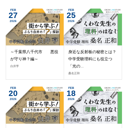
FEB
FEB
27
25
2026
2026
～千葉県八千代市 悪役
身近な反射板の秘密とは？
が守り神？編～
中学受験理科にも役立つ
「光の...
白井亨
桑名正和
FEB
FEB
20
18
2026
2026