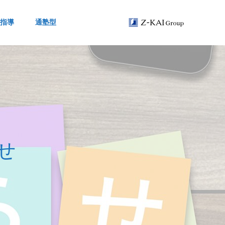
指導
通塾型
せ