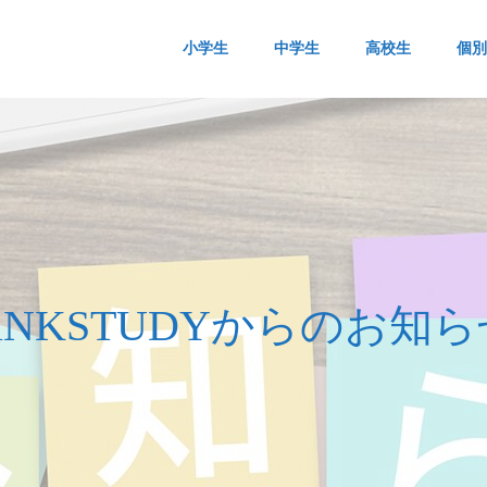
小学生
中学生
高校生
個別
i
N
K
S
T
U
D
Y
か
ら
の
お
知
ら