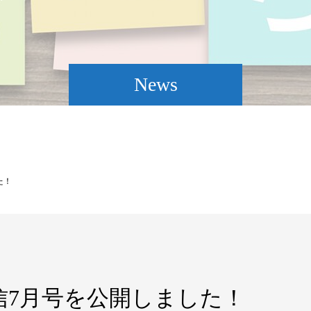
News
た！
信7月号を公開しました！