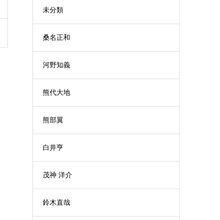
未分類
桑名正和
河野知義
熊代大地
熊部翼
白井亨
茂神 洋介
鈴木直哉