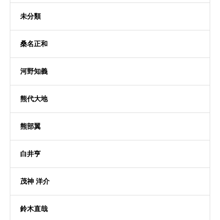
未分類
桑名正和
河野知義
熊代大地
熊部翼
白井亨
茂神 洋介
鈴木直哉