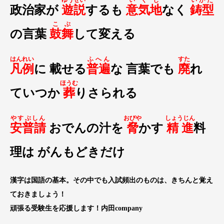
ゆうぜい
いくじ
いがた
政治家が
遊説
するも
意気地
なく
鋳型
こぶ
の言葉
鼓舞
して変える
はんれい
ふへん
すた
凡例
に 載せる
普遍
な 言葉でも
廃
れ
ほうむ
ていつか
葬
りさられる
やすぶしん
おびや
しょうじん
安普請
おでんの汁を
脅
かす
精進
料
理は がんもどきだけ
漢字は国語の基本。その中でも入試頻出のものは、きちんと覚え
ておきましょう！
頑張る受験生を応援します！内田company