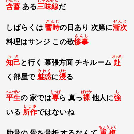
がんちく
しゃみせん
含蓄
ある
三味線
だ
ざんじ
ぜんじ
しばらくは
暫時
の日あり 次第に
漸次
さんじ
料理はサンジ この歌
惨事
ちき
おもむ
知己
と行く 幕張方面 チキルーム
赴
みわく
ひた
く部屋で
魅惑
に
浸
る
へいぜい
もっぱ
ぱだか
し
平生
の 家では
専
ら 真っ
裸
他人に
強
しょさ
いる
所作
ではないね
ちょうふく
肋骨の 骨を骨折 するなんて
重複