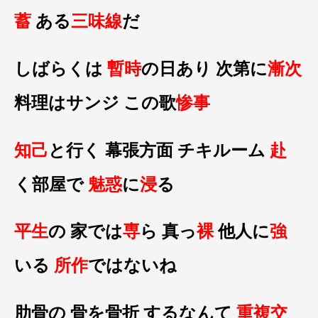
蓄
ある
三味線
だ
しばらくは
暫時
の日あり 次第に
漸次
料理はサンジ この歌
惨事
知己
と行く 幕張方面 チキルーム
赴
く部屋で
魅惑
に
浸
る
平生
の 家では
専
ら 真っ
裸
他人に
強
いる
所作
ではないね
肋骨の 骨を骨折 するなんて
重複交