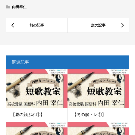
内田幸仁
関連記事
【昼の顔ぶれ①】
【冬の脳トレ①】