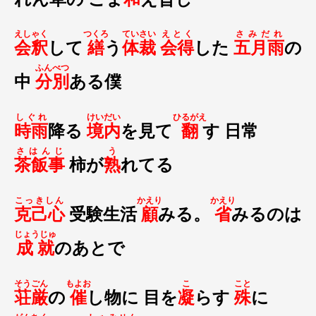
えしゃく
つくろ
ていさい
えとく
さみだれ
会釈
して
繕
う
体裁
会得
した
五月雨
の
ふんべつ
中
分別
ある僕
しぐれ
けいだい
ひるがえ
時雨
降る
境内
を見て
翻
す 日常
さはんじ
う
茶飯事
柿が
熟
れてる
こっきしん
かえり
かえり
克己心
受験生活
顧
みる。
省
みるのは
じょうじゅ
成就
のあとで
そうごん
もよお
こ
こと
荘厳
の
催
し物に 目を
凝
らす
殊
に