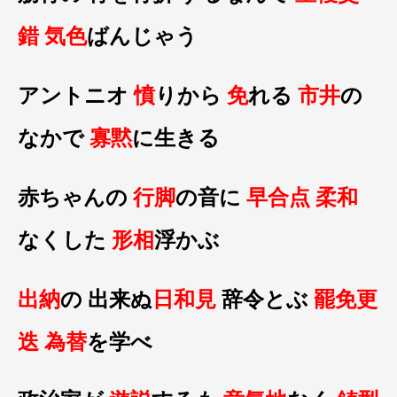
錯
気色
ばんじゃう
アントニオ
憤
りから
免
れる
市井
の
なかで
寡黙
に生きる
赤ちゃんの
行脚
の音に
早合点
柔和
なくした
形相
浮かぶ
出納
の 出来ぬ
日和見
辞令とぶ
罷免更
迭
為替
を学べ