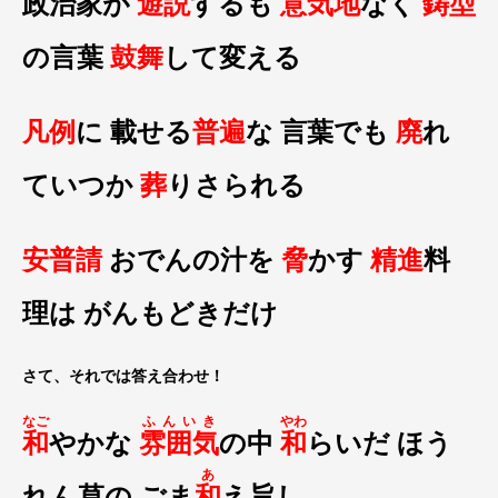
政治家が
遊説
するも
意気地
なく
鋳型
の言葉
鼓舞
して変える
凡例
に 載せる
普遍
な 言葉でも
廃
れ
ていつか
葬
りさられる
安普請
おでんの汁を
脅
かす
精進
料
理は がんもどきだけ
さて、それでは答え合わせ！
なご
ふんいき
やわ
和
やかな
雰囲気
の中
和
らいだ ほう
あ
れん草の ごま
和
え旨し