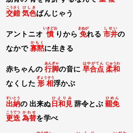
こうさく
けしき
交錯
気色
ばんじゃう
いきどお
まぬが
しせい
アントニオ
憤
りから
免
れる
市井
の
かもく
なかで
寡黙
に生きる
あんぎゃ
はやがてん
にゅうわ
赤ちゃんの
行脚
の音に
早合点
柔和
ぎょうそう
なくした
形相
浮かぶ
すいとう
ひよりみ
ひめん
出納
の 出来ぬ
日和見
辞令とぶ
罷免
こうてつ
かわせ
更迭
為替
を学べ