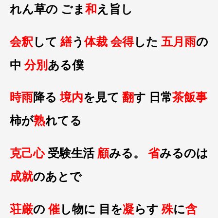
れん草の ごま
和
え旨し
会釈
して
繕
う
体裁
会得
した
五月雨
の
中
分別
ある僕
時雨
降る
境内
を見て
翻
す 日常
茶飯事
柿が
熟
れてる
克己心
受験生活
顧
みる。
省
みるのは
成就
のあとで
荘厳
の
催
し物に 目を
凝
らす
殊
に
含