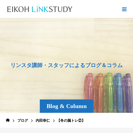
リ
ン
ス
タ
講
師
・
ス
タ
ッ
フ
に
よ
る
ブ
ロ
グ
＆
コ
ラ
ム
Blog & Column
ブログ
内田幸仁
【冬の脳トレ②】