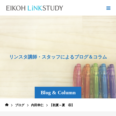
リ
ン
ス
タ
講
師
・
ス
タ
ッ
フ
に
よ
る
ブ
ロ
グ
＆
コ
ラ
ム
Blog & Column
ブログ
内田幸仁
【初夏～夏 ④】