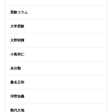
受験コラム
大学受験
大野明輝
小島和仁
未分類
桑名正和
河野知義
熊代大地