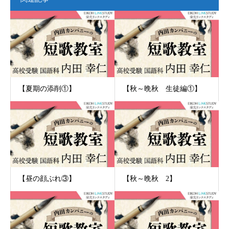
【夏期の添削①】
【秋～晩秋 生徒編①】
【昼の顔ぶれ③】
【秋～晩秋 2】