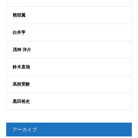
熊部翼
白井亨
茂神 洋介
鈴木直哉
高校受験
黒田裕史
アーカイブ