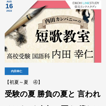
AUG
16
2022
内田幸仁
【初夏～夏 ④】
受験の夏 勝負の夏と 言われ