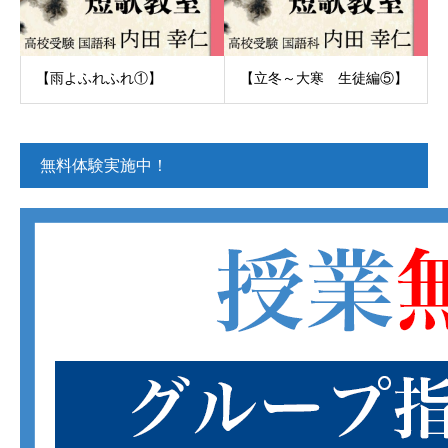
【雨よふれふれ①】
【立冬～大寒 生徒編⑤】
無料体験実施中！