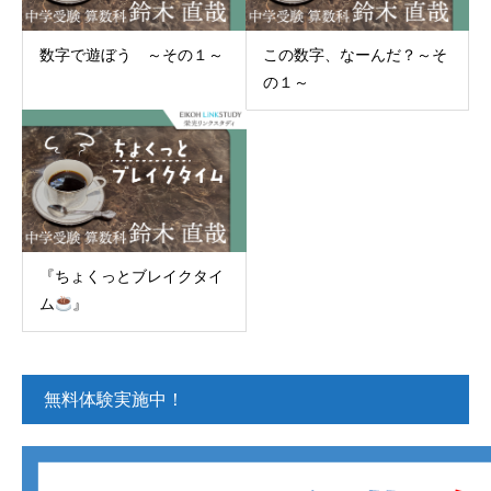
数字で遊ぼう ～その１～
この数字、なーんだ？～そ
の１～
『ちょくっとブレイクタイ
ム
』
無料体験実施中！