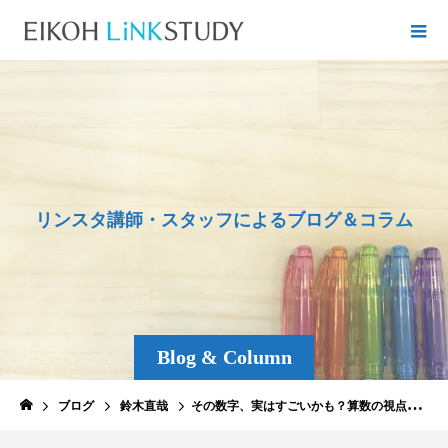
リ
ン
ス
タ
講
師
・
ス
タ
ッ
フ
に
よ
る
ブ
ロ
グ
＆
コ
ラ
ム
Blog & Column
ブログ
鈴木直哉
その数字、実はすごいかも？算数の視点で見る「ラッキーな数字」とは