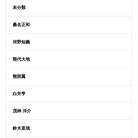
未分類
桑名正和
河野知義
熊代大地
熊部翼
白井亨
茂神 洋介
鈴木直哉