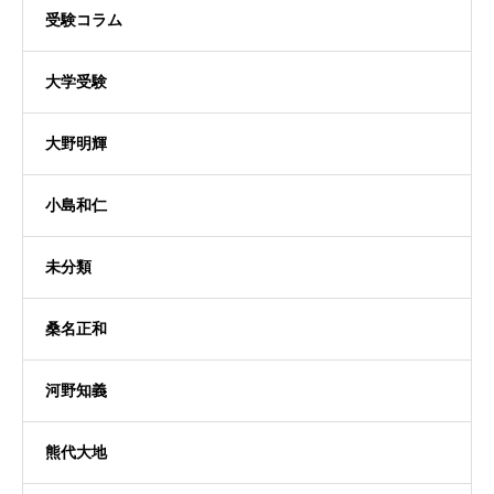
受験コラム
大学受験
大野明輝
小島和仁
未分類
桑名正和
河野知義
熊代大地