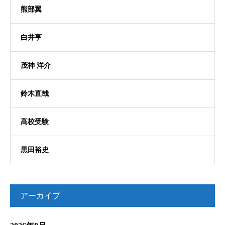
熊部翼
白井亨
茂神 洋介
鈴木直哉
高校受験
黒田裕史
アーカイブ