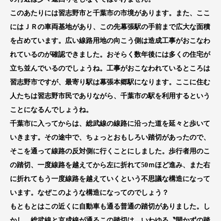
このあたりには習志野市と千葉市の市境があります。また、ここ
にはＪＲの車両基地があり、この先幕張駅の手前まで広大な面積
を占めています。広い線路用地の向こう側は造成工事がおこなわ
れているのが確認できました。おそらく数年後には多くの住宅が
立ち並んでいるのでしょうね。工事がおこなわれているところは
習志野市ですが、最寄り駅は幕張本郷駅になります。ここに住む
人たちは習志野市民でありながら、千葉市の駅を利用するという
ことになるんでしょうね。
千葉市に入ってからは、総武線の線路に沿った道を延々と歩いて
いきます。その途中で、ちょっとおもしろい踏切があったので、
そこを通って線路の反対側に行くことにしました。歩行者用のこ
の踏切、一度線路を越えてから左に折れて50ｍほど進み、また右
に折れてもう一度線路を越えていくという不思議な構造になって
います。なぜこのような構造になってのでしょう？
もともとはこの近くに自動車も通る普通の踏切がありました。し
かし、総武線と京成線が通るこの踏切は、いわゆる〝開かずの踏