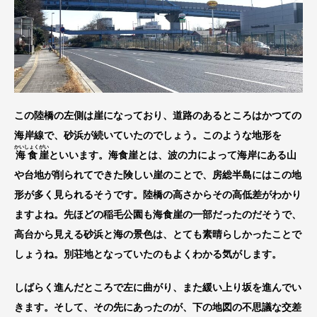
この陸橋の左側は崖になっており、道路のあるところはかつての
海岸線で、砂浜が続いていたのでしょう。このような地形を
かいしょく
がい
海食
崖
といいます。海食崖とは、波の力によって海岸にある山
や台地が削られてできた険しい崖のことで、房総半島にはこの地
形が多く見られるそうです。陸橋の高さからその高低差がわかり
ますよね。先ほどの稲毛公園も海食崖の一部だったのだそうで、
高台から見える砂浜と海の景色は、とても素晴らしかったことで
しょうね。別荘地となっていたのもよくわかる気がします。
しばらく進んだところで左に曲がり、また緩い上り坂を進んでい
きます。そして、その先にあったのが、下の地図の不思議な交差