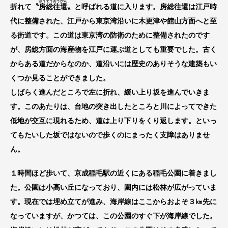
ぼうそう
おうかん
折れて〝
房総
往還
〟と呼ばれる道に入ります。房総往還は江戸時
代に整備された、江戸から東京湾沿いに木更津や館山方面へと至
る街道です。この道は東京湾の防衛のために整備されたのです
が、房総方面の海産物を江戸に運ぶ道としても重要でした。古く
からある道だからなのか、道沿いには歴史のありそうな建築もい
くつか見ることができました。
しばらく進んだところで左に折れ、緩い上り坂を進んでいきま
す。このあたりは、台地の突き出したところと川によってできた
低地が交互に現れるため、道は上り下りをくり返します。といっ
てもたいした坂ではないので歩くのにまったく支障はありませ
ん。
１時間ほど歩いて、京成稲毛駅の近くにある稲毛公園に着きまし
た。公園は小高い丘になっており、園内には松林が広がっていま
す。現在では埋め立てが進み、海岸線はここからおよそ３㎞先に
なっていますが、かつては、この公園のすぐ下が海岸線でした。