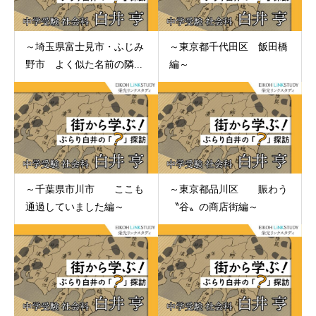
～埼玉県富士見市・ふじみ
～東京都千代田区 飯田橋
野市 よく似た名前の隣...
編～
～千葉県市川市 ここも
～東京都品川区 賑わう
通過していました編～
〝谷〟の商店街編～