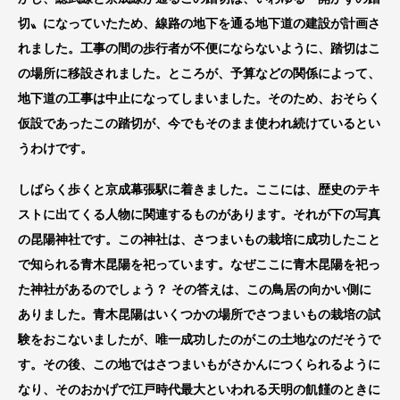
切〟になっていたため、線路の地下を通る地下道の建設が計画さ
れました。工事の間の歩行者が不便にならないように、踏切はこ
の場所に移設されました。ところが、予算などの関係によって、
地下道の工事は中止になってしまいました。そのため、おそらく
仮設であったこの踏切が、今でもそのまま使われ続けているとい
うわけです。
しばらく歩くと京成幕張駅に着きました。ここには、歴史のテキ
ストに出てくる人物に関連するものがあります。それが下の写真
の昆陽神社です。この神社は、さつまいもの栽培に成功したこと
で知られる青木昆陽を祀っています。なぜここに青木昆陽を祀っ
た神社があるのでしょう？ その答えは、この鳥居の向かい側に
ありました。青木昆陽はいくつかの場所でさつまいもの栽培の試
験をおこないましたが、唯一成功したのがこの土地なのだそうで
す。その後、この地ではさつまいもがさかんにつくられるように
なり、そのおかげで江戸時代最大といわれる天明の飢饉のときに