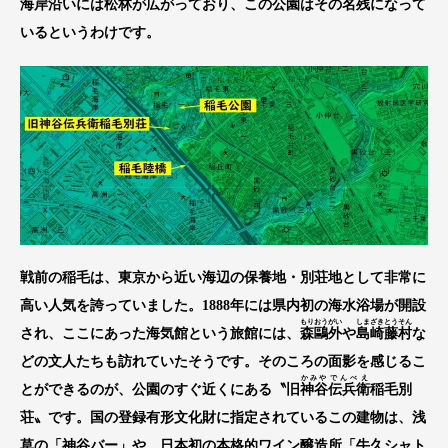
海岸沿いには松林が広がっており、この公園はその名残になって
いるというわけです。
戦前の稲毛は、東京から近い海辺の保養地・別荘地として非常に
高い人気を誇っていました。1888年には県内初の海水浴場が開設
もりおうがい
しまざき
とうそん
され、ここにあった海気館という旅館には、
森鷗外
や
島崎
藤村
な
どの文人たちも訪れていたそうです。そのころの面影を感じるこ
かみや
でんべえ
とができるのが、公園のすぐ近くにある〝旧
神谷
伝兵衛
稲毛別
荘〟です。国の登録有形文化財に指定されているこの建物は、浅
草の「神谷バー」や、日本初の本格的ワイン醸造所「牛久シャト