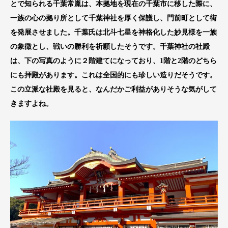
とで知られる千葉
常
胤
は、本拠地を現在の千葉市に移した際に、
一族の心の拠り所として千葉神社を厚く保護し、門前町として街
を発展させました。千葉氏は北斗七星を神格化した妙見様を一族
の象徴とし、戦いの勝利を祈願したそうです。千葉神社の社殿
は、下の写真のように２階建てになっており、1階と2階のどちら
にも拝殿があります。これは全国的にも珍しい造りだそうです。
この立派な社殿を見ると、なんだかご利益がありそうな気がして
きますよね。