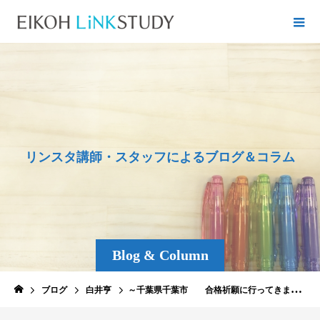
リ
ン
ス
タ
講
師
・
ス
タ
ッ
フ
に
よ
る
ブ
ロ
グ
＆
コ
ラ
ム
Blog & Column
ブログ
白井亨
～千葉県千葉市 合格祈願に行ってきました！編～