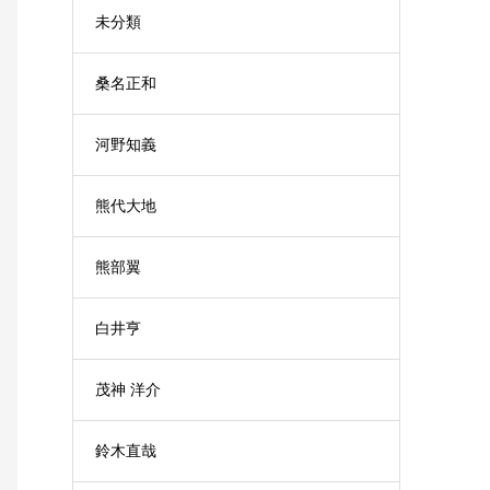
未分類
桑名正和
河野知義
熊代大地
熊部翼
白井亨
茂神 洋介
鈴木直哉