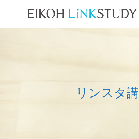
リ
ン
ス
タ
講