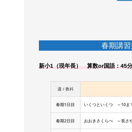
春期講習
新小1（現年長） 算数or国語：45
週 / 教科
春期1日目
いくつといくつ ～10ま
春期2日目
おおきさくらべ ～長さ