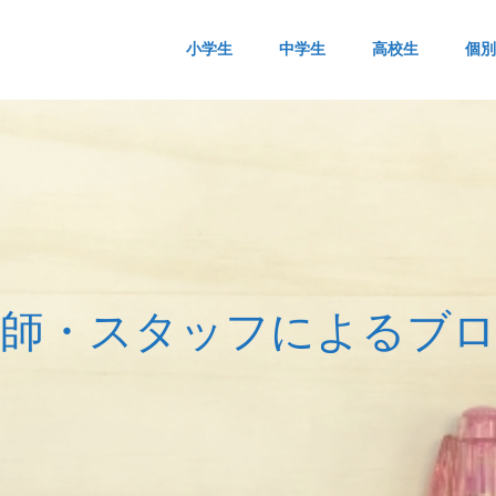
小学生
中学生
高校生
個別
師
・
ス
タ
ッ
フ
に
よ
る
ブ