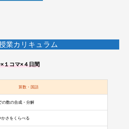
授業カリキュラム
分×１コマ×４日間
算数・国語
での数の合成・分解
やかさをくらべる