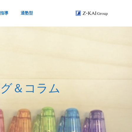
指導
通塾型
ロ
グ
＆
コ
ラ
ム