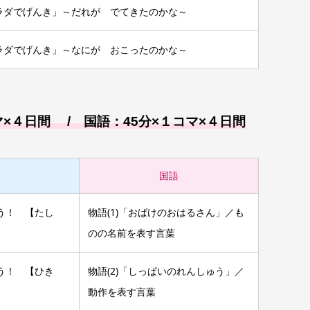
ラダでげんき」～だれが でてきたのかな～
ラダでげんき」～なにが おこったのかな～
マ×４日間 / 国語：45分×１コマ×４日間
国語
う！ 【たし
物語(1)「おばけのおはるさん」／も
のの名前を表す言葉
う！ 【ひき
物語(2)「しっぱいのれんしゅう」／
動作を表す言葉