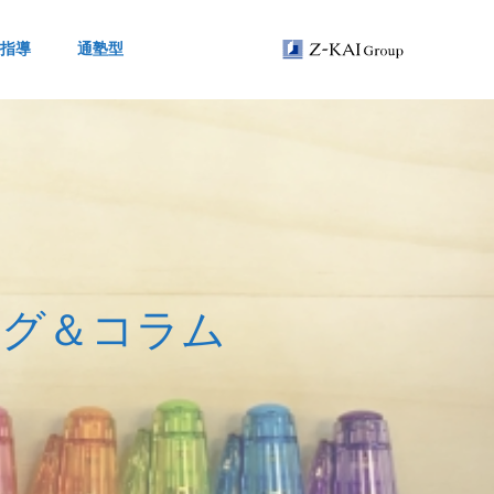
指導
通塾型
ロ
グ
＆
コ
ラ
ム