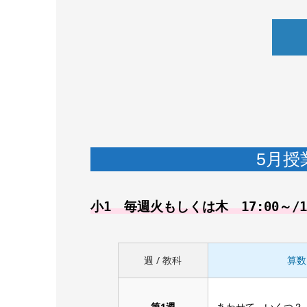
5月授
小1 毎週火もしくは木 17:00～/1
週 / 教科
算数
第1週
あわせて いくつ？