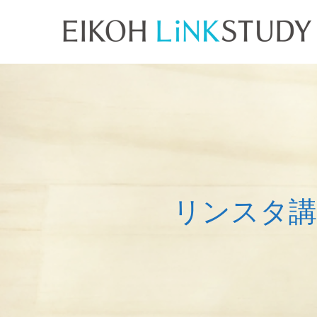
リ
ン
ス
タ
講