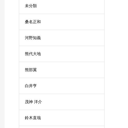
未分類
桑名正和
河野知義
熊代大地
熊部翼
白井亨
茂神 洋介
鈴木直哉