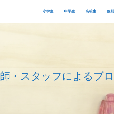
小学生
中学生
高校生
個別
師
・
ス
タ
ッ
フ
に
よ
る
ブ