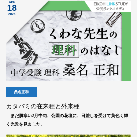
APR
18
2025
桑名正和
カタバミの在来種と外来種
まだ肌寒い2月中旬、公園の花壇に、日差しを受けて黄色く輝
く光景を見ました。