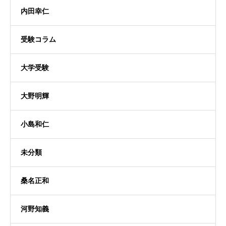
内田幸仁
受験コラム
大学受験
大野明輝
小島和仁
未分類
桑名正和
河野知義