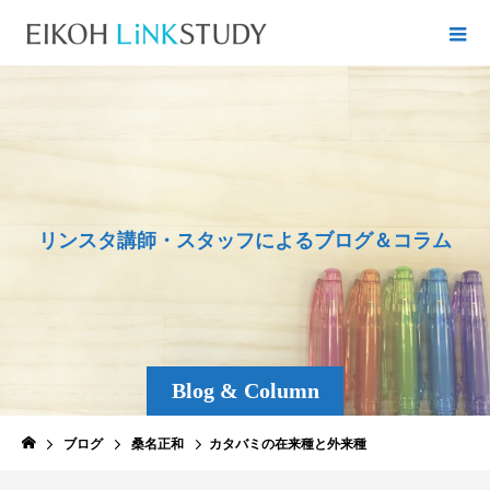
リ
ン
ス
タ
講
師
・
ス
タ
ッ
フ
に
よ
る
ブ
ロ
グ
＆
コ
ラ
ム
Blog & Column
ブログ
桑名正和
カタバミの在来種と外来種