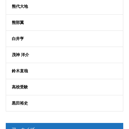
熊代大地
熊部翼
白井亨
茂神 洋介
鈴木直哉
高校受験
黒田裕史