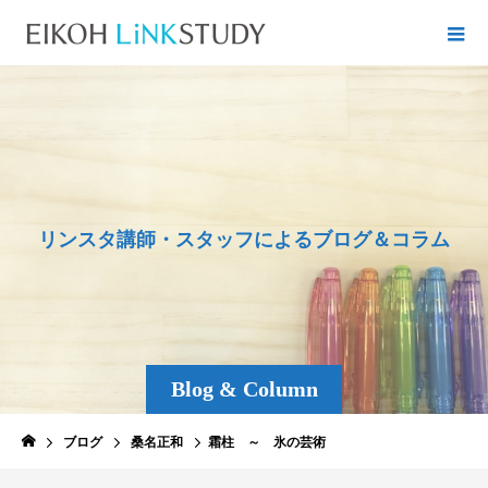
リ
ン
ス
タ
講
師
・
ス
タ
ッ
フ
に
よ
る
ブ
ロ
グ
＆
コ
ラ
ム
Blog & Column
ブログ
桑名正和
霜柱 ～ 氷の芸術