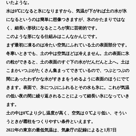
いたような。
水は0℃になると氷になりますから、気温が下がれば土の水が氷
になるというのは簡単に想像つきますが、氷のかたまりではな
く、細長い形状になるところが実に芸術的です。
このような形になる仕組みはこんなかんじです。
まず最初に凍るのは冷たい空気にふれている土の表面部分です。
冬寒いときでも、土の中は空気ほどは冷えません。土の表面に氷
の粒ができると、土の表面のすぐ下の水がだんだんと上へ。土は
こまかいつぶがたくさん集まってできているので、つぶとつぶの
間にあったわずかな水がすきまをうめるように表面のほうにでて
きます。表面で、氷につぶにふれるとその水も氷に。これが気温
の低い夜の間に繰り返されることによって細長い氷になっていき
ます。
土の中は0℃より少し温度が高く、空気は０℃より低い、そうい
うときが霜柱をつくりやすい条件といえます。
2022年の東京の最低気温は、気象庁の記録によると1月7日