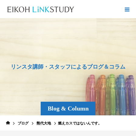
リ
ン
ス
タ
講
師
・
ス
タ
ッ
フ
に
よ
る
ブ
ロ
グ
＆
コ
ラ
ム
Blog & Column
ブログ
熊代大地
燃えカスではないんです。