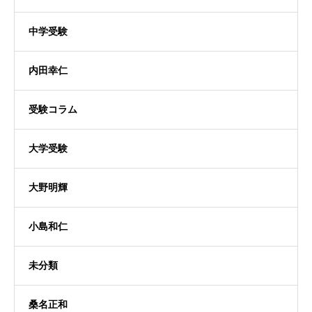
中学受験
内田幸仁
受験コラム
大学受験
大野明輝
小島和仁
未分類
桑名正和