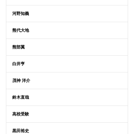
河野知義
熊代大地
熊部翼
白井亨
茂神 洋介
鈴木直哉
高校受験
黒田裕史