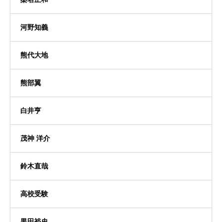
河野知義
熊代大地
熊部翼
白井亨
茂神 洋介
鈴木直哉
高校受験
黒田裕史