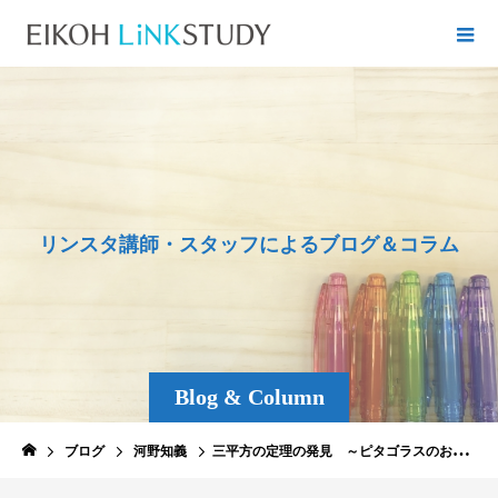
リ
ン
ス
タ
講
師
・
ス
タ
ッ
フ
に
よ
る
ブ
ロ
グ
＆
コ
ラ
ム
Blog & Column
ブログ
河野知義
三平方の定理の発見 ～ピタゴラスのお話～