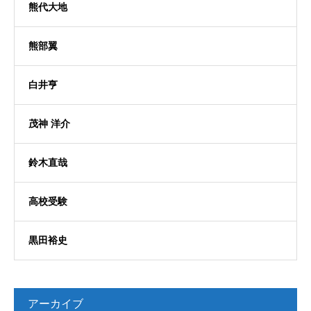
熊代大地
熊部翼
白井亨
茂神 洋介
鈴木直哉
高校受験
黒田裕史
アーカイブ