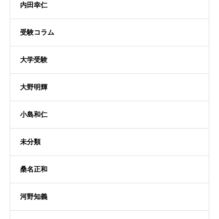
内田幸仁
受験コラム
大学受験
大野明輝
小島和仁
未分類
桑名正和
河野知義