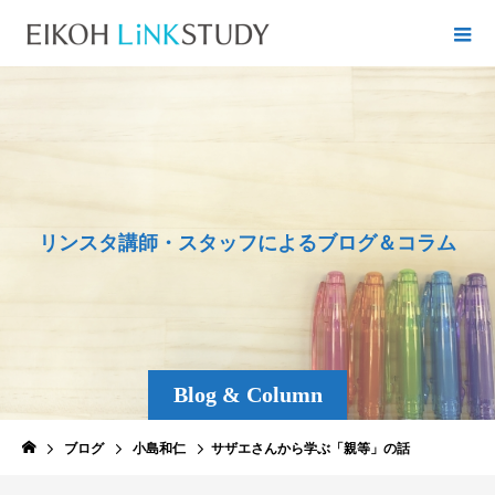
リ
ン
ス
タ
講
師
・
ス
タ
ッ
フ
に
よ
る
ブ
ロ
グ
＆
コ
ラ
ム
Blog & Column
ブログ
小島和仁
サザエさんから学ぶ「親等」の話