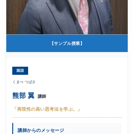
【サンプル授業】
国語
くまべ つばさ
熊部 翼
講師
「再現性の高い思考法を学ぶ。」
講師からのメッセージ