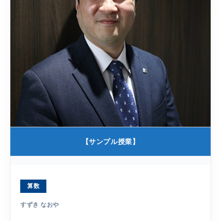
【サンプル授業】
算数
すずき なおや