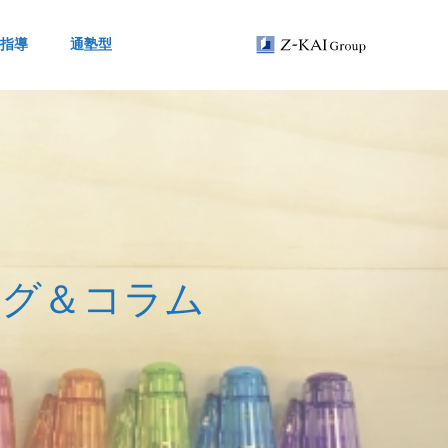
指導
通塾型
ロ
グ
＆
コ
ラ
ム