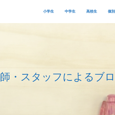
小学生
中学生
高校生
個別
師
・
ス
タ
ッ
フ
に
よ
る
ブ