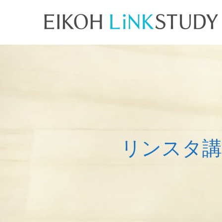
リ
ン
ス
タ
講