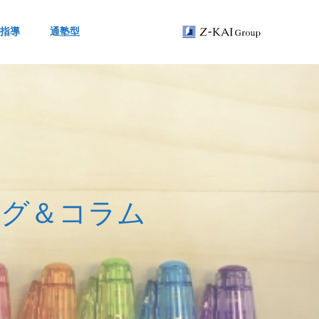
指導
通塾型
ロ
グ
＆
コ
ラ
ム