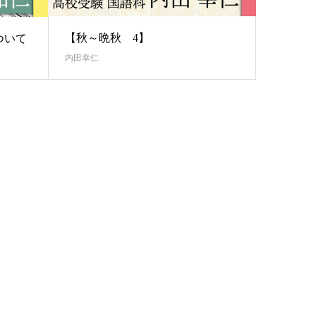
【秋～晩秋 4】
ついて
内田幸仁