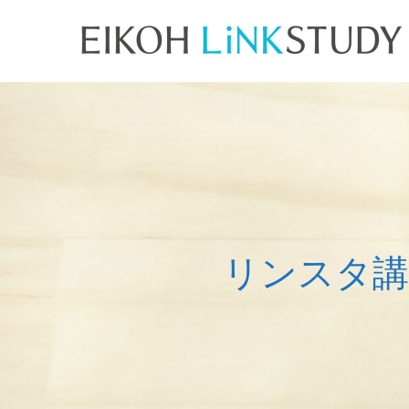
リ
ン
ス
タ
講