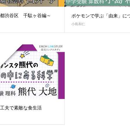
都渋谷区 千駄ヶ谷編～
ポケモンで学ぶ「由来」に
小島和仁
工夫で素敵な食生活