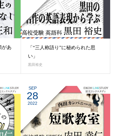
類があ
「“三人称語り”に秘められた思
い」
黒田裕史
SEP
28
2022