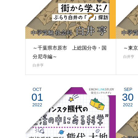
～千葉県市原市 上総国分寺・国
～東京
分尼寺編～
白井亨
白井亨
OCT
SEP
01
30
2022
2022