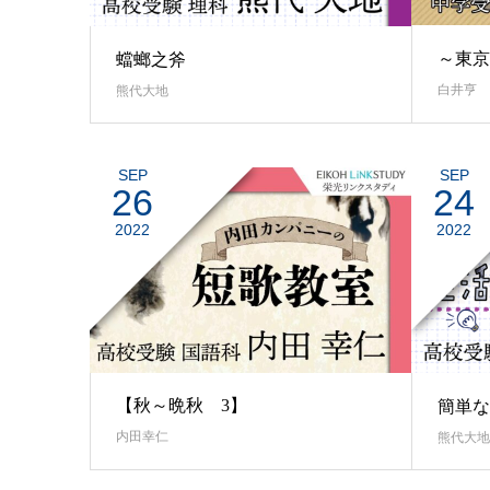
～東京
蟷螂之斧
白井亨
熊代大地
SEP
SEP
26
24
2022
2022
【秋～晩秋 3】
簡単な
内田幸仁
熊代大地