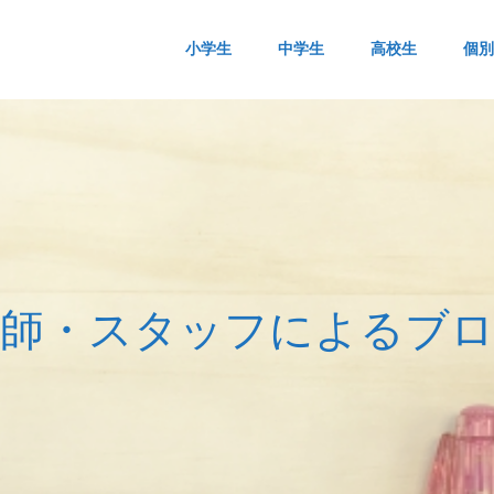
小学生
中学生
高校生
個別
師
・
ス
タ
ッ
フ
に
よ
る
ブ